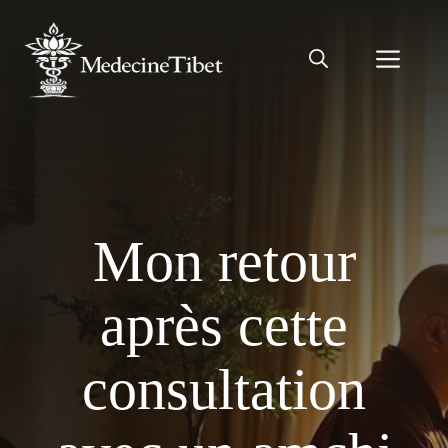
Aller
au
Men
contenu
Mon retour
après cette
consultation