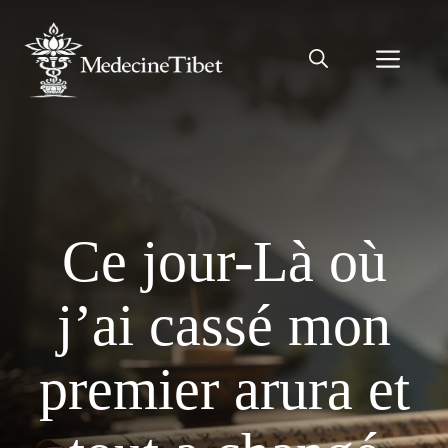
Aller
au
Men
contenu
Ce jour-Là où
j’ai cassé mon
premier arura et