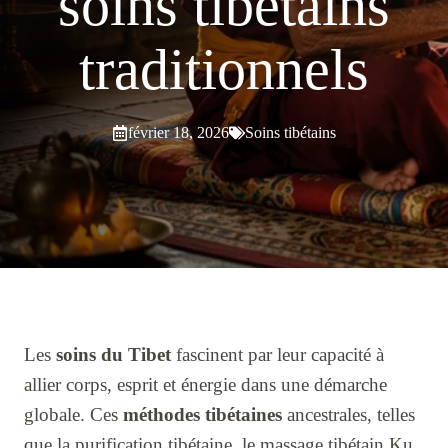
soins tibétains
traditionnels
février 18, 2026
Soins tibétains
Les
soins du Tibet
fascinent par leur capacité à
allier corps, esprit et énergie dans une démarche
globale. Ces
méthodes tibétaines
ancestrales, telles
que la purification tibétaine, le massage tibétain Ku