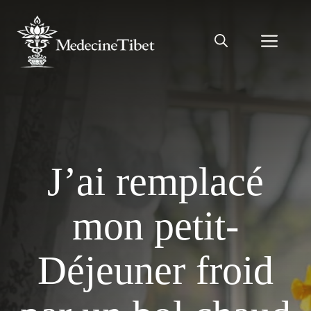
Aller
au
Men
contenu
J’ai remplacé
mon petit-
Déjeuner froid