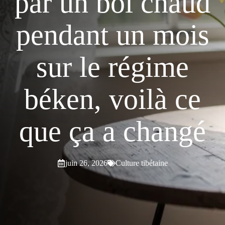
par un bol chaud
pendant un mois
sur le régime
béken, voilà ce
que ça a changé
juin 26, 2026
Culture tibétaine